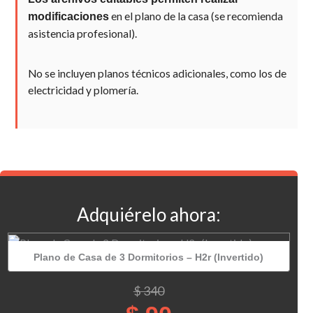
en el plano de la casa (se recomienda
modificaciones
asistencia profesional).
No se incluyen planos técnicos adicionales, como los de
electricidad y plomería.
Adquiérelo ahora:
Plano de Casa de 3 Dormitorios – H2r (Invertido)
El
El
$
340
precio
precio
original
actual