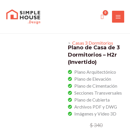
Ir
al
contenido
>
Casas 3 Dormitorios
Plano de Casa de 3
Dormitorios – H2r
(Invertido)
Plano Arquitectónico
Plano de Elevación
Plano de Cimentación
Secciones Transversales
Plano de Cubierta
Archivos PDF y DWG
Imágenes y Vídeo 3D
El
El
$
340
precio
precio