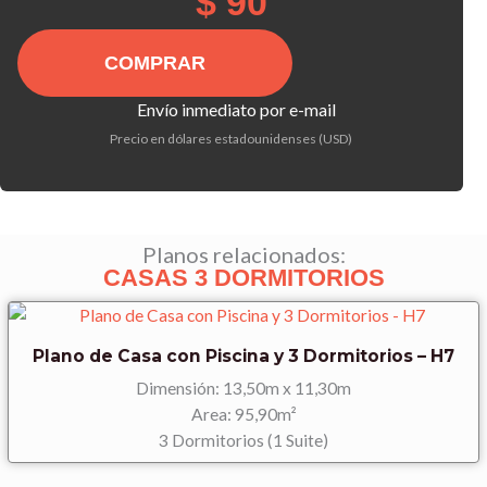
$
90
era:
es:
Plano
$ 340.
$ 90.
de
Casa
Envío inmediato por e-mail
de
Precio en dólares estadounidenses (USD)
3
Dormitorios
-
H2r
(Invertido)
Planos relacionados:
CASAS 3 DORMITORIOS
cantidad
Plano de Casa con Piscina y 3 Dormitorios – H7
Dimensión: 13,50m x 11,30m
Area: 95,90m²
3 Dormitorios (1 Suite)