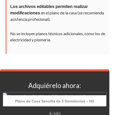
Los archivos editables permiten realizar
en el plano de la casa (se recomienda
modificaciones
asistencia profesional).
No se incluyen planos técnicos adicionales, como los de
electricidad y plomería.
Adquiérelo ahora:
Plano de Casa Sencilla de 3 Dormitorios – H3
El
El
$
340