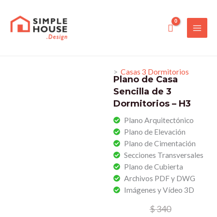
Ir
al
contenido
>
Casas 3 Dormitorios
Plano de Casa
Sencilla de 3
Dormitorios – H3
Plano Arquitectónico
Plano de Elevación
Plano de Cimentación
Secciones Transversales
Plano de Cubierta
Archivos PDF y DWG
Imágenes y Vídeo 3D
El
El
$
340
precio
precio