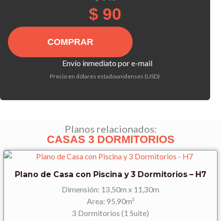
precio
precio
$
90
original
actual
era:
es:
Plano
$ 340.
$ 90.
de
Casa
Envío inmediato por e-mail
Sencilla
Precio en dólares estadounidenses (USD)
de
3
Dormitorios
-
H3
Planos relacionados:
CASAS 3 DORMITORIOS
cantidad
Plano de Casa con Piscina y 3 Dormitorios – H7
Dimensión: 13,50m x 11,30m
Area: 95,90m²
3 Dormitorios (1 Suite)